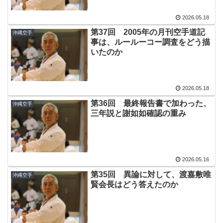
2026.05.18
第37回 2005年の月刊空手道記
沖縄空手
事は、ルールーコー調査をどう描
いたのか
2026.05.18
第36回 最終報告書で加わった、
沖縄空手
三年説と謝如如確認の重み
2026.05.16
第35回 異論に対して、渡嘉敷唯
沖縄空手
賢会長はどう答えたのか