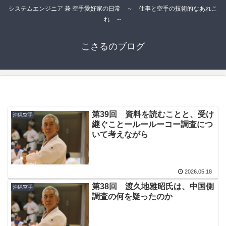
システムエンジニア 兼 空手愛好家の日常 ～ 仕事と空手の技術的なあれこ
れ ～
こさるのブログ
第39回 資料を読むことと、受け
沖縄空手
継ぐことールールーコー調査につ
いて考えながら
2026.05.18
第38回 渡久地雅昭氏は、中国側
沖縄空手
調査の何を疑ったのか