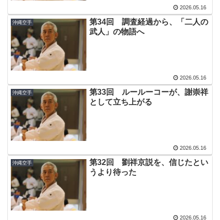
2026.05.16
第34回 調査経過から、「二人の
沖縄空手
武人」の物語へ
2026.05.16
第33回 ルールーコーが、謝崇祥
沖縄空手
として立ち上がる
2026.05.16
第32回 劉祥京説を、信じたとい
沖縄空手
うより待った
2026.05.16