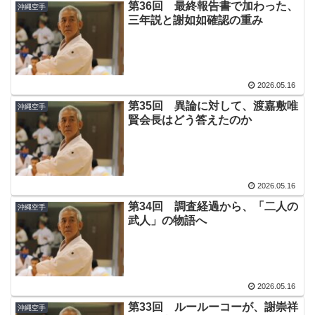
第36回 最終報告書で加わった、
沖縄空手
三年説と謝如如確認の重み
2026.05.16
第35回 異論に対して、渡嘉敷唯
沖縄空手
賢会長はどう答えたのか
2026.05.16
第34回 調査経過から、「二人の
沖縄空手
武人」の物語へ
2026.05.16
第33回 ルールーコーが、謝崇祥
沖縄空手