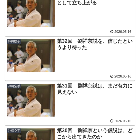
として立ち上がる
2026.05.16
第32回 劉祥京説を、信じたとい
沖縄空手
うより待った
2026.05.16
第31回 劉祥京説は、まだ有力に
沖縄空手
見えない
2026.05.16
第30回 劉祥京という仮説は、ど
沖縄空手
こから出てきたのか