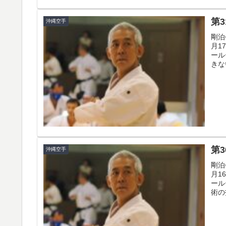
第
沖縄空手
剛泊
月1
ール
きな
第
沖縄空手
剛泊
月1
ール
術の