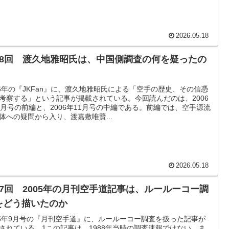
2026.05.18
38回 渡久地雅昭氏は、中国側調査の何を疑ったの
06年の『JKFan』に、渡久地雅昭氏による「空手の歴史、その信憑
考察する」という記事が掲載されている。今回読んだのは、2006
0月号の前編と、2006年11月号の中編である。前編では、空手源流
体への疑問から入り、渡嘉敷唯賢...
2026.05.18
37回 2005年の月刊空手道記事は、ルールーコー調
をどう描いたのか
05年9月号の『月刊空手道』に、ルールーコー調査を扱った記事が
されている。1この記事は、1988年当時の調査速報ではない。ま