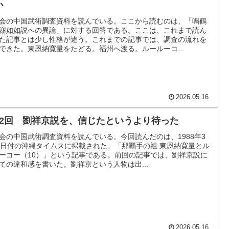
か
会の中国武術調査資料を読んでいる。ここから読むのは、「鳴鶴
謝如如説への異論」に対する回答である。ここは、これまで読ん
た記事とは少し性格が違う。これまでの記事では、調査の流れを
できた。東恩納寛量をたどる。福州へ渡る。ルールーコ...
2026.05.16
32回 劉祥京説を、信じたというより待った
会の中国武術調査資料を読んでいる。今回読んだのは、1988年3
8日付の沖縄タイムスに掲載された、「那覇手の祖 東恩納寛量とル
ーコー（10）」という記事である。前回の記事では、劉祥京説に
ての違和感を書いた。劉祥京という人物は出...
2026.05.16