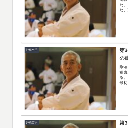
た、
た、
第
沖縄空手
の
剛泊
祖東
る。
最初
第
沖縄空手