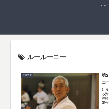
シス
ルールーコー
第
沖縄空手
コ
1.
る資
沖縄
報告