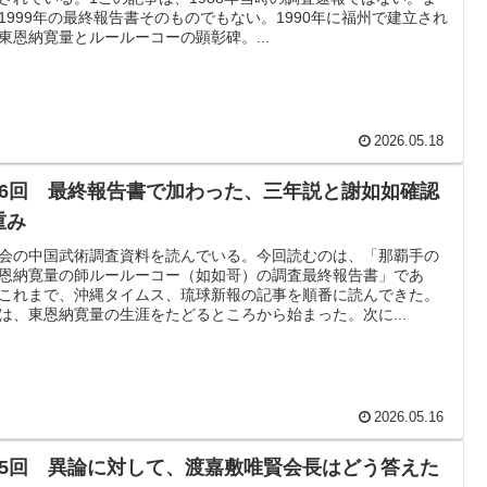
1999年の最終報告書そのものでもない。1990年に福州で建立され
東恩納寛量とルールーコーの顕彰碑。...
2026.05.18
36回 最終報告書で加わった、三年説と謝如如確認
重み
会の中国武術調査資料を読んでいる。今回読むのは、「那覇手の
恩納寛量の師ルールーコー（如如哥）の調査最終報告書」であ
これまで、沖縄タイムス、琉球新報の記事を順番に読んできた。
は、東恩納寛量の生涯をたどるところから始まった。次に...
2026.05.16
35回 異論に対して、渡嘉敷唯賢会長はどう答えた