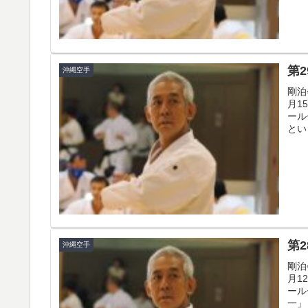
第
沖縄空手
剛泊
月1
ール
とい
第
沖縄空手
剛泊
月1
ール
一」