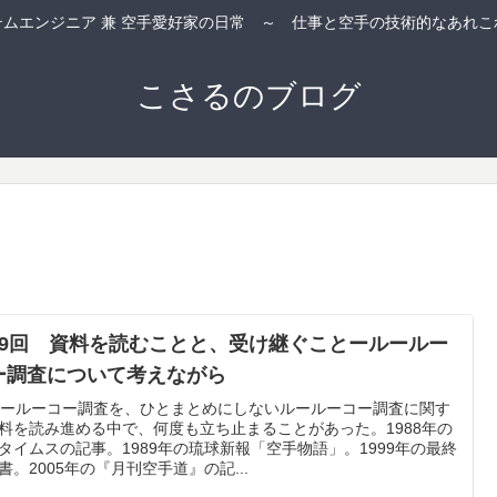
テムエンジニア 兼 空手愛好家の日常 ～ 仕事と空手の技術的なあれこ
こさるのブログ
39回 資料を読むことと、受け継ぐことールールー
ー調査について考えながら
 ルールーコー調査を、ひとまとめにしないルールーコー調査に関す
料を読み進める中で、何度も立ち止まることがあった。1988年の
タイムスの記事。1989年の琉球新報「空手物語」。1999年の最終
書。2005年の『月刊空手道』の記...