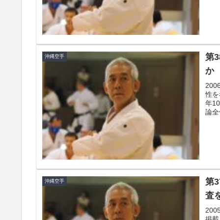
第
沖縄空手
か
20
性を
年1
論全
第
沖縄空手
査
20
掲載