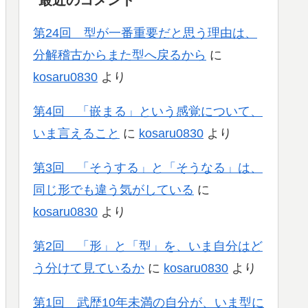
第24回 型が一番重要だと思う理由は、
分解稽古からまた型へ戻るから
に
kosaru0830
より
第4回 「嵌まる」という感覚について、
いま言えること
に
kosaru0830
より
第3回 「そうする」と「そうなる」は、
同じ形でも違う気がしている
に
kosaru0830
より
第2回 「形」と「型」を、いま自分はど
う分けて見ているか
に
kosaru0830
より
第1回 武歴10年未満の自分が、いま型に