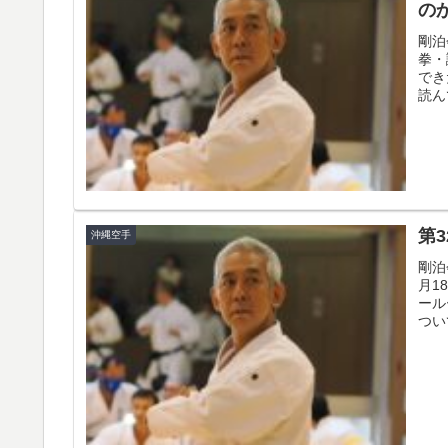
の
剛泊
拳・
でき
読ん
第
沖縄空手
剛泊
月1
ール
つい