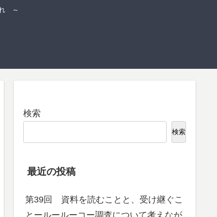
れ ～
検索
検索
最近の投稿
第39回 資料を読むことと、受け継ぐこ
とールールーコー調査について考えなが