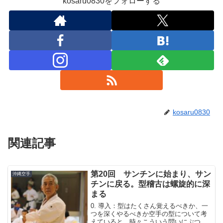
kosaru0830をフォローする
kosaru0830
関連記事
第20回 サンチンに始まり、サン
沖縄空手
チンに戻る。型稽古は螺旋的に深
まる
0. 導入：型はたくさん覚えるべきか、一
つを深くやるべきか空手の型について考
えていると、時々こういう問いにぶつか