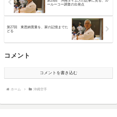
第25回 沖縄タイムスの記事に見る、ル
ールーコー調査の出発点
第27回 東恩納寛量を、家の記憶までた
どる
コメント
コメントを書き込む
ホーム
沖縄空手