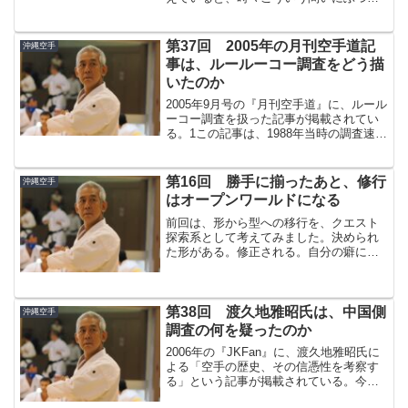
ります。型は、たくさん覚えた方がよい
のか。それとも、一つの型を深くやった
方がよいのか。たくさんの型を覚える稽
第37回 2005年の月刊空手道記
沖縄空手
古があります。いろい...
事は、ルールーコー調査をどう描
いたのか
2005年9月号の『月刊空手道』に、ルール
ーコー調査を扱った記事が掲載されてい
る。1この記事は、1988年当時の調査速報
ではない。また、1999年の最終報告書そ
のものでもない。1990年に福州で建立さ
れた、東恩納寛量とルールーコーの顕彰
第16回 勝手に揃ったあと、修行
沖縄空手
碑。...
はオープンワールドになる
前回は、形から型への移行を、クエスト
探索系として考えてみました。決められ
た形がある。修正される。自分の癖に気
づく。筋肉で作る限界に気づく。身体の
条件を探る。少しずつ、外から整える稽
古から、身体の条件が合って揃う稽古へ
移っていく。この段階は、...
第38回 渡久地雅昭氏は、中国側
沖縄空手
調査の何を疑ったのか
2006年の『JKFan』に、渡久地雅昭氏に
よる「空手の歴史、その信憑性を考察す
る」という記事が掲載されている。今回
読んだのは、2006年10月号の前編と、