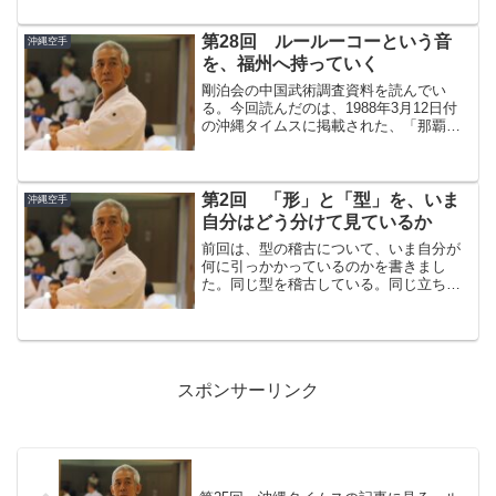
2006年11月号の中編である。前編では、
空手源流論全体への疑問から入り、渡嘉
敷唯賢...
第28回 ルールーコーという音
沖縄空手
を、福州へ持っていく
剛泊会の中国武術調査資料を読んでい
る。今回読んだのは、1988年3月12日付
の沖縄タイムスに掲載された、「那覇手
の祖 東恩納寛量とルールーコー（6）」
「中国も調査に協力 一南派少林拳の発生
地福建一」という記事である。前回まで
は、東恩納寛量と...
第2回 「形」と「型」を、いま
沖縄空手
自分はどう分けて見ているか
前回は、型の稽古について、いま自分が
何に引っかかっているのかを書きまし
た。同じ型を稽古している。同じ立ち方
をしている。同じ手の位置、同じ足の位
置、同じ姿勢を教わっている。それなの
に、自分の中では、少しずつ見ているも
のが変わってきている気がす...
スポンサーリンク