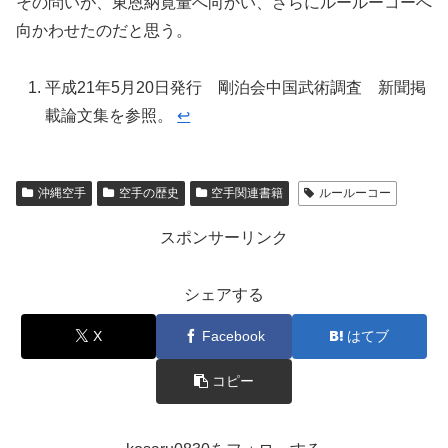
その問いが、東恩納寛量へ向かい、さらにルールーコーへ
向かわせたのだと思う。
平成21年5月20日発行 剛泊会中国武術調査 新聞掲
載論文集を参照。
↩︎
沖縄空手
空手の歴史
空手関連書籍
ルールーコー
スポンサーリンク
シェアする
X
Facebook
はてブ
コピー