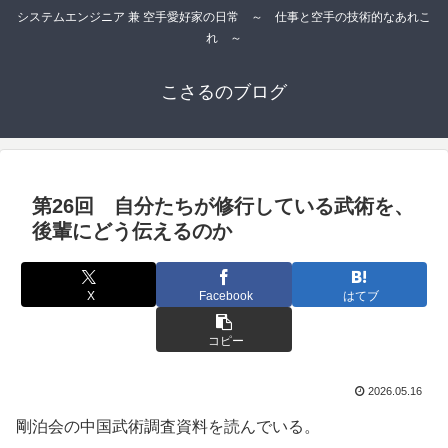
システムエンジニア 兼 空手愛好家の日常 ～ 仕事と空手の技術的なあれこ
れ ～
こさるのブログ
第26回 自分たちが修行している武術を、
後輩にどう伝えるのか
X
Facebook
はてブ
コピー
2026.05.16
剛泊会の中国武術調査資料を読んでいる。